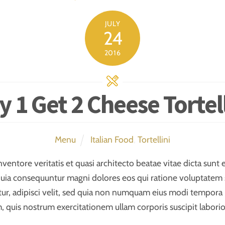
JULY
24
2016
y 1 Get 2 Cheese Tortell
Menu
Italian Food
,
Tortellini
nventore veritatis et quasi architecto beatae vitae dicta su
ed quia consequuntur magni dolores eos qui ratione voluptatem
tur, adipisci velit, sed quia non numquam eius modi tempora
quis nostrum exercitationem ullam corporis suscipit laborio