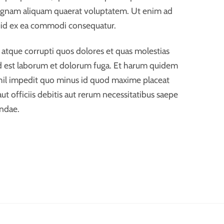
magnam aliquam quaerat voluptatem. Ut enim ad
quid ex ea commodi consequatur.
 atque corrupti quos dolores et quas molestias
, id est laborum et dolorum fuga. Et harum quidem
nihil impedit quo minus id quod maxime placeat
officiis debitis aut rerum necessitatibus saepe
andae.
Back
To
Top