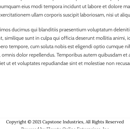
non numquam eius modi tempora incidunt ut labore et dolore 
ercitationem ullam corporis suscipit laboriosam, nisi ut ali
simos ducimus qui blanditiis praesentium voluptatum deleniti
t, similique sunt in culpa qui officia deserunt mollitia animi
 libero tempore, cum soluta nobis est eligendi optio cumque 
 omnis dolor repellendus. Temporibus autem quibusdam et aut 
et ut et voluptates repudiandae sint et molestiae non recus
Copyright © 2021 Capstone Industries, All Rights Reserved
Powered by Elevate Online Enterprises, Inc