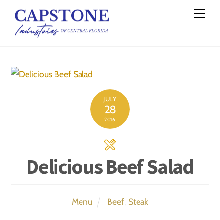
Skip
Men
to
content
JULY
28
2016
Delicious Beef Salad
Menu
Beef
,
Steak